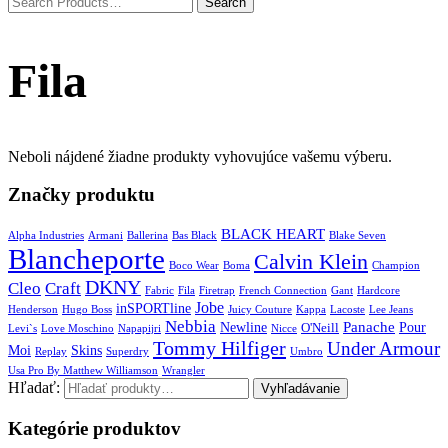
Fila
Neboli nájdené žiadne produkty vyhovujúce vašemu výberu.
Značky produktu
BLACK HEART
Alpha Industries
Armani
Ballerina
Bas Black
Blake Seven
Blancheporte
Calvin Klein
Boco Wear
Boma
Champion
DKNY
Cleo
Craft
Fabric
Fila
Firetrap
French Connection
Gant
Hardcore
Jobe
inSPORTline
Henderson
Hugo Boss
Juicy Couture
Kappa
Lacoste
Lee Jeans
Nebbia
Panache
Newline
Pour
O'Neill
Levi`s
Love Moschino
Napapijri
Nicce
Tommy Hilfiger
Under Armour
Moi
Skins
Replay
Superdry
Umbro
Usa Pro By Matthew Williamson
Wrangler
Hľadať:
Vyhľadávanie
Kategórie produktov