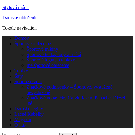
Štýlová móda
Dámske oblečenie
Toggle navigation
Domov
Športové oblečenie
Športové mikiny
Športové tielka, topy a tričká
Športové legíny a tepláky
Iné športové oblečenie
Tuniky
Šaty
Spodné prádlo
Značkové podprsenky – Športové, vystužené,
nevystužené
Značkové nohavičky Calvin Klein, Panache, Diesel,
iné
Dámske legíny
Lacné Kabelky
Magazín
O nás