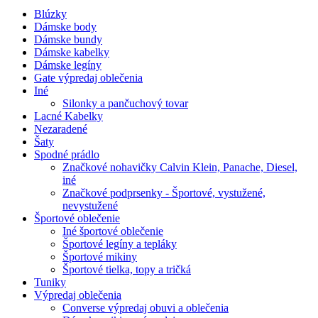
Blúzky
Dámske body
Dámske bundy
Dámske kabelky
Dámske legíny
Gate výpredaj oblečenia
Iné
Silonky a pančuchový tovar
Lacné Kabelky
Nezaradené
Šaty
Spodné prádlo
Značkové nohavičky Calvin Klein, Panache, Diesel,
iné
Značkové podprsenky - Športové, vystužené,
nevystužené
Športové oblečenie
Iné športové oblečenie
Športové legíny a tepláky
Športové mikiny
Športové tielka, topy a tričká
Tuniky
Výpredaj oblečenia
Converse výpredaj obuvi a oblečenia